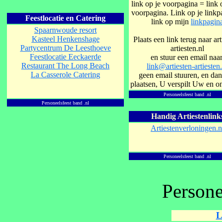
link op je voorpagina = link 
voorpagina. Link op je linkp
Feestlocatie en Catering
link op mijn
linkpagin
Spaarnwoude resort
Kasteel Henkenshage
Plaats een link terug naar art
Partycentrum De Leesthoeve
artiesten.nl
Feestlocatie Eeckaerde
en stuur een email naar
Restaurant
The Long Beach
link@artiesten-artiesten.
La Casserole Catering
geen email stuuren, en dan
plaatsen, U verspilt Uw en on
Personeelsfeest band .nl
Personeelsfeest band .nl
Handig Artiestenlink
Artiestenverloningen.n
Personeelsfeest band .nl
Persone
L