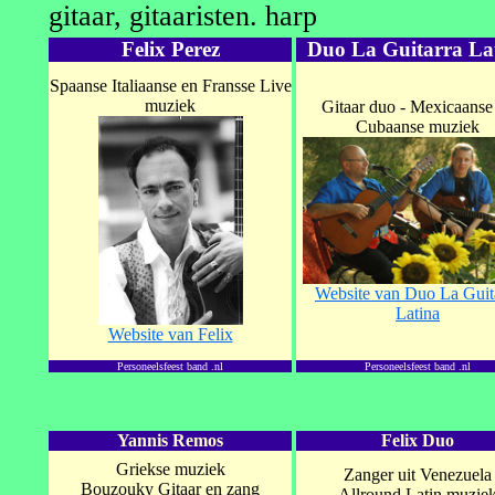
gitaar, gitaaristen. harp
Felix Perez
Duo La Guitarra La
Spaanse Italiaanse en Fransse Live
muziek
Gitaar duo - Mexicaanse
Cubaanse muziek
Website van Duo La Guit
Latina
Website van Felix
Personeelsfeest band .nl
Personeelsfeest band .nl
Yannis Remos
Felix Duo
Griekse muziek
Zanger uit Venezuela
Bouzouky Gitaar en zang
Allround Latin muzie