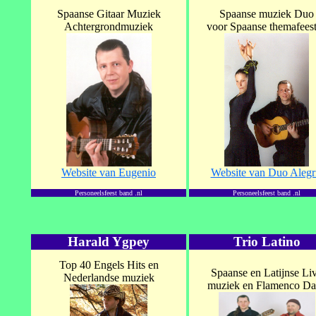
Spaanse Gitaar Muziek
Spaanse muziek Duo
Achtergrondmuziek
voor Spaanse themafees
Website van Eugenio
Website van Duo Alegr
Personeelsfeest band .nl
Personeelsfeest band .nl
Harald Ygpey
Trio Latino
Top 40 Engels Hits en
Spaanse en Latijnse Li
Nederlandse muziek
muziek en Flamenco Da