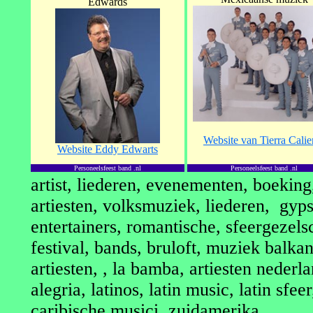
Edwards
Website van Tierra Calie
Website Eddy Edwarts
Personeelsfeest band .nl
Personeelsfeest band .nl
artist, liederen, evenementen, boeking
artiesten, volksmuziek, liederen, gyps
entertainers, romantische, sfeergezels
festival, bands, bruloft, muziek balk
artiesten, , la bamba, artiesten nederl
alegria, latinos, latin music, latin sfee
caribische musici, zuidamerika,