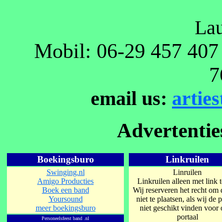
Lau
Mobil: 06-29 457 407 
7
email us:
artie
Advertentie
Boekingsburo
Linkruilen
Swinging.nl
Linruilen
Amigo Producties
Linkruilen alleen met link 
Boek een band
Wij reserveren het recht om 
Yoursound
niet te plaatsen, als wij de 
meer boekingsburo
niet geschikt vinden voor
portaal
Personeelsfeest band .nl