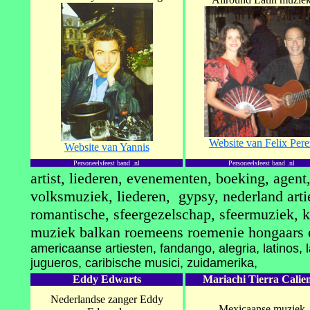
Website van Felix Pere
Website van Yannis
Personeelsfeest band .nl
Personeelsfeest band .nl
artist, liederen, evenementen, boeking, agent
volksmuziek, liederen, gypsy, nederland artie
romantische, sfeergezelschap, sfeermuziek, kam
muziek balkan roemeens roemenie hongaars o
americaanse artiesten, fandango, alegria, latinos, lat
jugueros, caribische musici, zuidamerika,
Eddy Edwarts
Mariachi Tierra Calie
Nederlandse zanger Eddy
Mexicaanse muziek