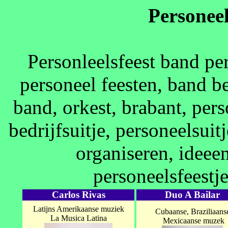
Personeel
Personleelsfeest band per
personeel feesten, band bed
band, orkest, brabant, perso
bedrijfsuitje, personeelsuitj
organiseren, ideee
personeelsfeestje
Carlos Rivas
Duo A Bailar
Latijns Amerikaanse muziek
Cubaanse, Braziliaans
La Musica Latina
Mexicaanse muzek