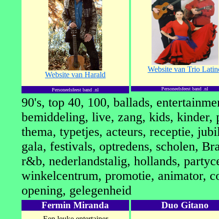
Website van Trio Latin
Website van Harald
Personeelsfeest band .nl
Personeelsfeest band .nl
90's, top 40, 100, ballads, entertainme
bemiddeling, live, zang, kids, kinder, p
thema, typetjes, acteurs, receptie, ju
gala, festivals, optredens, scholen, Br
r&b, nederlandstalig, hollands, partyc
winkelcentrum, promotie, animator, c
opening, gelegenheid
Fermin Miranda
Duo Gitano
Een leuke entertainer