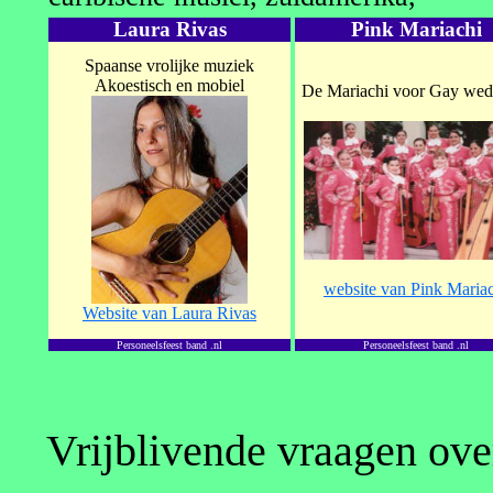
Laura Rivas
Pink Mariachi
Spaanse vrolijke muziek
Akoestisch en mobiel
De Mariachi voor Gay wed
website van Pink Maria
Website van Laura Rivas
Personeelsfeest band .nl
Personeelsfeest band .nl
Vrijblivende vraagen ove