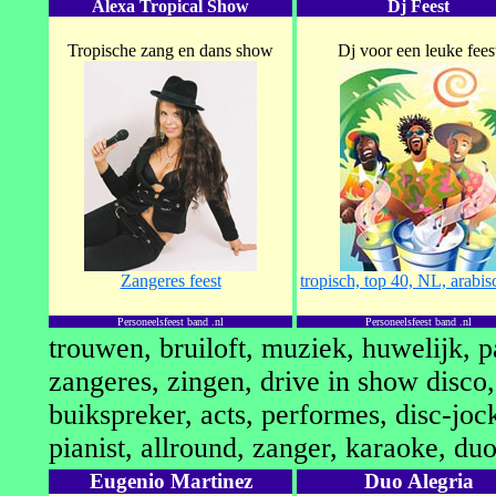
Alexa Tropical Show
Dj Feest
Tropische zang en dans show
Dj voor een leuke fees
Zangeres feest
tropisch, top 40, NL, arabis
Personeelsfeest band .nl
Personeelsfeest band .nl
trouwen, bruiloft, muziek, huwelijk, pa
zangeres, zingen, drive in show disco, 
buikspreker, acts, performes, disc-jock
pianist, allround, zanger, karaoke, duo
Eugenio Martinez
Duo Alegria